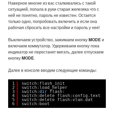
Наверное многие из вас сталкивались с такой
ситуацией, попала в руки старая железяка что с
ней не понятно, пароль не известен. Остается
только одно, попробовать включить и если она
рабочая сбросить все настройки и пароль у нее!
Выключаем устройство, зажимаем кнопку
MODE
и
включаем коммутатор. Удерживаем кнопку пока
индикатор не перестанет мигать, далее отпускаем
кнопку
MODE
.
Далее в консоле вводим следующие команды:
1
switch:flash_init
2
switch:load_helper
3
switch:
dir
flash:
4
switch:delete flash:config.text
5
switch:delete flash:vlan.dat
6
switch:boot