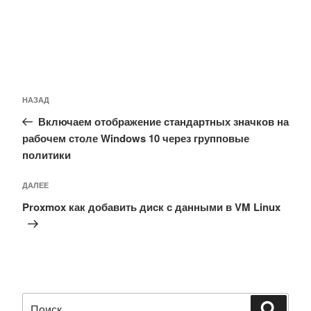
Навигация
Предыдущая
НАЗАД
по
запись:
Включаем отображение стандартных значков на
записям
рабочем столе Windows 10 через групповые
политики
Следующая
ДАЛЕЕ
запись
Proxmox как добавить диск с данными в VM Linux
Искать:
Поиск