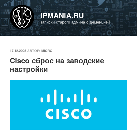
Перейти
к
IPMANIA.RU
содержимому
записки старого админа с деменцией
ОПУБЛИКОВАНО
17.12.2025
АВТОР:
MICRO
Cisco сброс на заводские
настройки