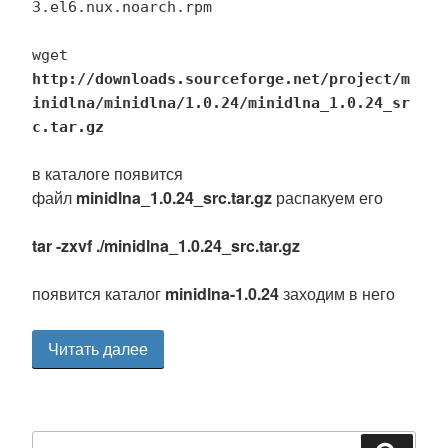
3.el6.nux.noarch.rpm
wget
http://downloads.sourceforge.net/project/m
inidlna/minidlna/1.0.24/minidlna_1.0.24_sr
c.tar.gz
в каталоге появится
файл
minidlna_1.0.24_src.tar.gz
распакуем его
tar -zxvf ./minidlna_1.0.24_src.tar.gz
появится каталог
minidlna-1.0.24
заходим в него
«Установка
Читать далее
DLNA
на
Искать: