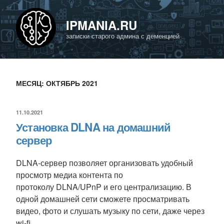
Перейти
к
IPMANIA.RU
содержимому
записки старого админа с деменцией
МЕСЯЦ:
ОКТЯБРЬ 2021
ОПУБЛИКОВАНО
11.10.2021
Установка DLNA на домашний
сервер
DLNA-сервер позволяет организовать удобный
просмотр медиа контента по
протоколу DLNA/UPnP и его централизацию. В
одной домашней сети сможете просматривать
видео, фото и слушать музыку по сети, даже через
wi-fi.