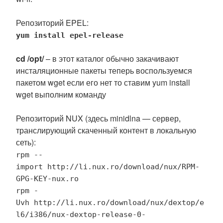
Репозиторий EPEL:
yum install epel-release
cd /opt/
– в этот каталог обычно закачивают
инсталяционные пакеты теперь воспользуемся
пакетом wget если его нет то ставим yum install
wget выполним команду
Репозиторий NUX (здесь minidlna — сервер,
транслирующий скаченный контент в локальную
сеть):
rpm --
import http://li.nux.ro/download/nux/RPM-
GPG-KEY-nux.ro
rpm -
Uvh http://li.nux.ro/download/nux/dextop/e
l6/i386/nux-dextop-release-0-