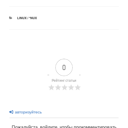
РУБРИКИ
LINUX / *NUX
0
Рейтинг статьи
авторизуйтесь
Пожалуйста, войдите, чтобы прокомментировать