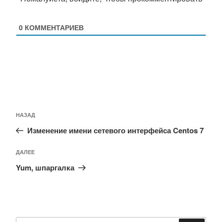
0
КОММЕНТАРИЕВ
Навигация
Предыдущая
НАЗАД
по
запись:
Изменение имени сетевого интерфейса Centos 7
записям
Следующая
ДАЛЕЕ
запись
Yum, шпаргалка