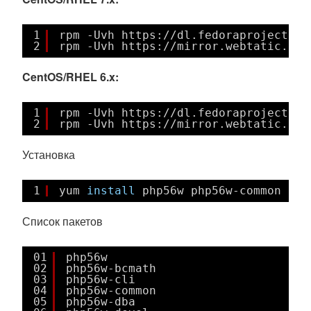
1
rpm -Uvh https:
//dl
.fedoraproject.or
2
rpm -Uvh https:
//mirror
.webtatic.com
CentOS/RHEL 6.x:
1
rpm -Uvh https:
//dl
.fedoraproject.or
2
rpm -Uvh https:
//mirror
.webtatic.com
Установка
1
yum 
install
php56w php56w-common php
Список пакетов
01
php56w
02
php56w-bcmath
03
php56w-cli
04
php56w-common
05
php56w-dba