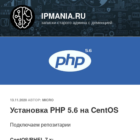
Перейти
к
IPMANIA.RU
содержимому
записки старого админа с деменцией
ОПУБЛИКОВАНО
13.11.2020
АВТОР:
MICRO
Установка PHP 5.6 на CentOS
Подключаем репозитарии
CentOS/RHEL 7.x: