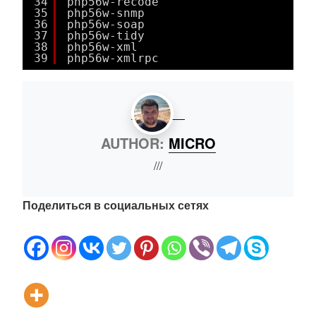
34
php56w-recode
35
php56w-snmp
36
php56w-soap
37
php56w-tidy
38
php56w-xml
39
php56w-xmlrpc
AUTHOR:
MICRO
///
Поделиться в социальных сетях