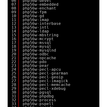
06
php56w-devel
07
php56w-embedded
08
php56w-enchant
09
php56w-fpm
10
php56w-gd
11
php56w-imap
12
php56w-interbase
13
php56w-intl
14
php56w-ldap
15
php56w-mbstring
16
php56w-mcrypt
17
php56w-mssql
18
php56w-mysql
19
php56w-mysqlnd
20
php56w-odbc
21
php56w-opcache
22
php56w-pdo
23
php56w-pear
24
php56w-pecl-apcu
25
php56w-pecl-gearman
26
php56w-pecl-geoip
27
php56w-pecl-imagick
28
php56w-pecl-memcache
29
php56w-pecl-xdebug
30
php56w-pgsql
31
php56w-phpdbg
32
php56w-process
33
php56w-pspell