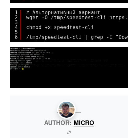
1
# Альтернативный вариант
2
wget -O /tmp/speedtest-cli https://r
3
4
chmod +x speedtest-cli
5
6
/tmp/speedtest-cli | grep -E "Downlo
AUTHOR:
MICRO
///