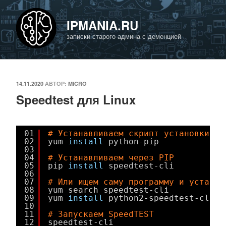
Перейти
к
IPMANIA.RU
содержимому
записки старого админа с деменцией
ОПУБЛИКОВАНО
14.11.2020
АВТОР:
MICRO
Speedtest для Linux
01
# Устанавливаем скрипт установки па
02
yum 
install
python-pip
03
04
# Устанавливаем через PIP
05
pip 
install
speedtest-cli
06
07
# Или ищем саму программу и устанав
08
yum search speedtest-cli
09
yum 
install
python2-speedtest-cli.n
10
11
# Запускаем SpeedTEST
12
speedtest-cli