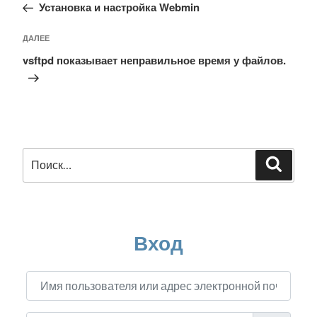
запись:
Установка и настройка Webmin
записям
Следующая
ДАЛЕЕ
запись
vsftpd показывает неправильное время у файлов.
Искать:
Поиск
Вход
Имя пользователя или адрес электронной почты
*