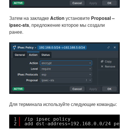
Затем на закладке
Action
установите
Proposal –
ipsec-sts
, предложение которое мы создали
ранее.
Для терминала используйте следующие команды:
1
/ip ipsec policy
2
add dst-address=192.168.0.0/24 peer=