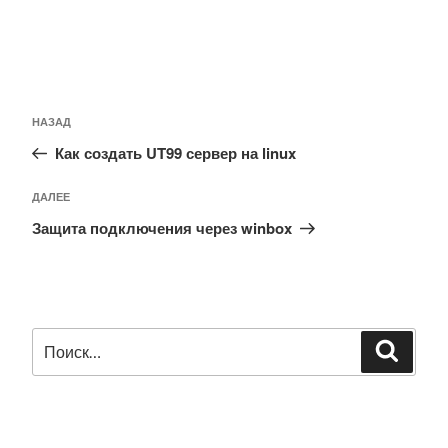
Навигация
Предыдущая
НАЗАД
по
запись:
Как создать UT99 сервер на linux
записям
Следующая
ДАЛЕЕ
запись
Защита подключения через winbox
Искать:
Поиск