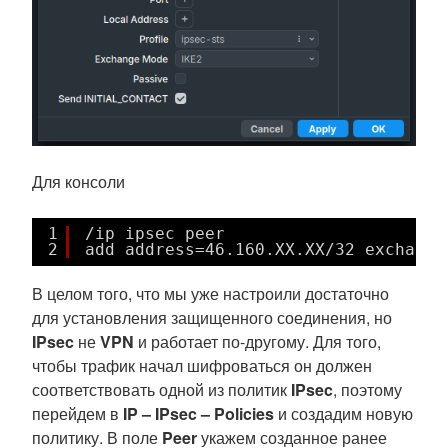
Для консоли
1
/ip ipsec peer
2
add address=46.160.XX.XX/32 exchange
В целом того, что мы уже настроили достаточно
для установления защищенного соединения, но
IPsec
не
VPN
и работает по-другому. Для того,
чтобы трафик начал шифроваться он должен
соответствовать одной из политик
IPsec
, поэтому
перейдем в
IP – IPsec – Policies
и создадим новую
политику. В поле
Peer
укажем созданное ранее