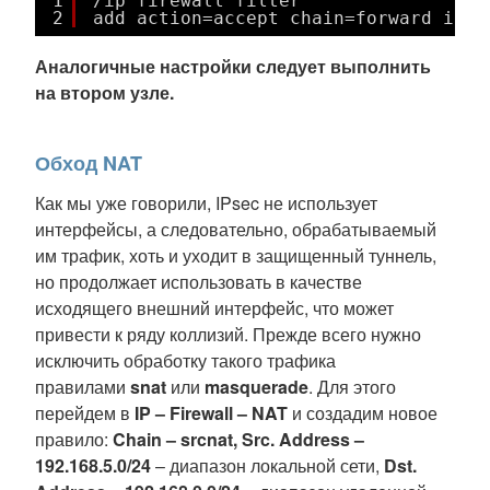
1
/ip firewall filter
2
add action=accept chain=forward in-i
Аналогичные настройки следует выполнить
на втором узле.
Обход NAT
Как мы уже говорили, IPsec не использует
интерфейсы, а следовательно, обрабатываемый
им трафик, хоть и уходит в защищенный туннель,
но продолжает использовать в качестве
исходящего внешний интерфейс, что может
привести к ряду коллизий. Прежде всего нужно
исключить обработку такого трафика
правилами
snat
или
masquerade
. Для этого
перейдем в
IP – Firewall – NAT
и создадим новое
правило:
Chain – srcnat, Src. Address –
192.168.5.0/24
– диапазон локальной сети,
Dst.