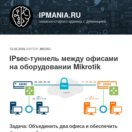
Перейти
к
IPMANIA.RU
содержимому
записки старого админа с деменцией
ОПУБЛИКОВАНО
15.05.2026
АВТОР:
MICRO
IPsec-туннель между офисами
на оборудовании Mikrotik
Задача: Объединить два офиса и обеспечить