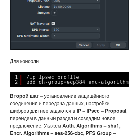
Для консоли
1
/ip ipsec profile
2
add dh-group=ecp384 enc-algorithm=ae
Второй шаг
– установление защищённого
соединения и передача данных, настройки
шифров для нее задаются в
IP – IPsec – Proposal
,
перейдем в данный раздел и создадим новое
предложение. Укажем
Auth. Algorithms – sha1,
Encr. Algorithms – aes-256-cbc, PFS Group –