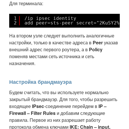
Для терминала:
1
/ip ipsec identity
2
add peer=sts-peer secret="2KuSY2%QKt
На втором узле следует выполнить аналогичные
настройки, только в качестве адреса в
Peer
указав
внешний адрес первого роутера, а в
Policy
поменяв местами сеть источника и сеть
назначения.
Настройка брандмауэра
Будем считать, что вы используете нормально
закрытый брандмауэр. Для того, чтобы разрешить
входящее
IPsec
-соединение перейдем в
IP –
Firewall – Filter Rules
и добавим следующие
правила. Первое из них разрешает работу
протокола обмена ключами
IKE: Chain – input,