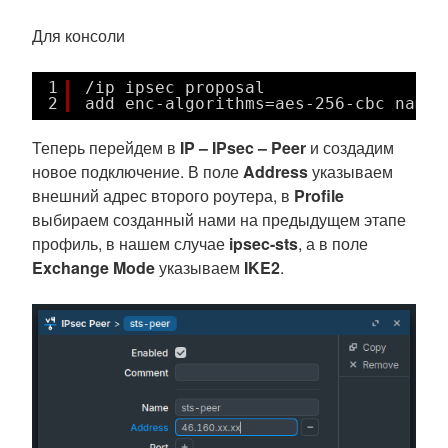
Для консоли
1
/ip ipsec proposal
2
add enc-algorithms=aes-256-cbc name=
Теперь перейдем в
IP – IPsec – Peer
и создадим
новое подключение. В поле
Address
указываем
внешний адрес второго роутера, в
Profile
выбираем созданный нами на предыдущем этапе
профиль, в нашем случае
ipsec-sts
, а в поле
Exchange Mode
указываем
IKE2
.