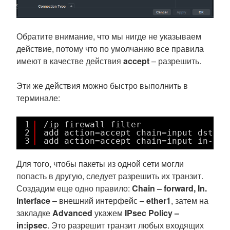
Обратите внимание, что мы нигде не указываем
действие, потому что по умолчанию все правила
имеют в качестве действия
accept
– разрешить.
Эти же действия можно быстро выполнить в
терминале:
1
/ip firewall filter
2
add action=accept chain=input dst-po
3
add action=accept chain=input in-int
Для того, чтобы пакеты из одной сети могли
попасть в другую, следует разрешить их транзит.
Создадим еще одно правило:
Chain – forward, In.
Interface
– внешний интерфейс –
ether1
, затем на
закладке
Advanced
укажем
IPsec Policy –
in:ipsec
. Это разрешит транзит любых входящих