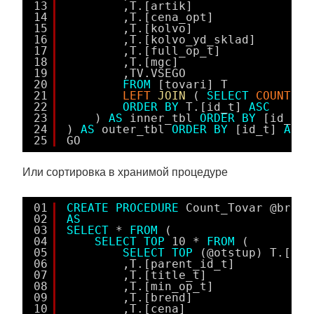
13
,T.[artik]
14
,T.[cena_opt]
15
,T.[kolvo]
16
,T.[kolvo_yd_sklad]
17
,T.[full_op_t]
18
,T.[mgc]
19
,TV.VSEGO 
20
FROM
[tovari] T
21
LEFT
JOIN
( 
SELECT
COUNT
([I
22
ORDER
BY
T.[id_t] 
ASC
23
) 
AS
inner_tbl 
ORDER
BY
[id_t] 
24
) 
AS
outer_tbl 
ORDER
BY
[id_t] 
ASC
25
GO
Или сортировка в хранимой процедуре
01
CREATE
PROCEDURE
Count_Tovar @brend
02
AS
03
SELECT
* 
FROM
(
04
SELECT
TOP
10 * 
FROM
(
05
SELECT
TOP
(@otstup) T.[id_
06
,T.[parent_id_t]
07
,T.[title_t]
08
,T.[min_op_t]
09
,T.[brend]
10
,T.[cena]