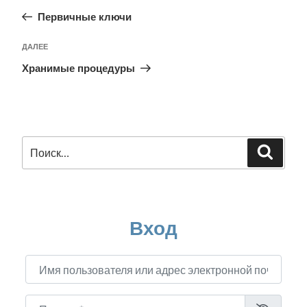
по
запись:
Первичные ключи
записям
Следующая
ДАЛЕЕ
запись
Хранимые процедуры
Искать:
Поиск
Вход
Имя пользователя или адрес электронной почты
*
Пароль
*