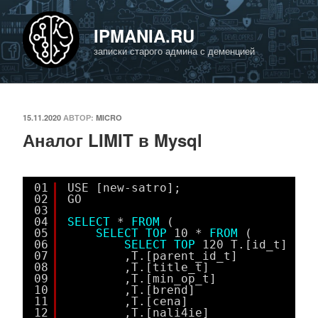
Перейти
к
IPMANIA.RU
содержимому
записки старого админа с деменцией
ОПУБЛИКОВАНО
15.11.2020
АВТОР:
MICRO
Аналог LIMIT в Mysql
01
USE [new-satro];
02
GO
03
04
SELECT
* 
FROM
(
05
SELECT
TOP
10 * 
FROM
(
06
SELECT
TOP
120 T.[id_t]
07
,T.[parent_id_t]
08
,T.[title_t]
09
,T.[min_op_t]
10
,T.[brend]
11
,T.[cena]
12
,T.[nali4ie]