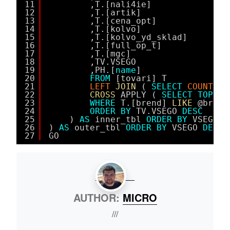
11
,T.[nali4ie]
12
,T.[artik]
13
,T.[cena_opt]
14
,T.[kolvo]
15
,T.[kolvo_yd_sklad]
16
,T.[full_op_t]
17
,T.[mgc]
18
,TV.VSEGO
19
,PH.[
name
] 
20
FROM
[tovari] T
21
LEFT
JOIN
( 
SELECT
COUNT
([I
22
CROSS
APPLY ( 
SELECT
TOP
1 
23
WHERE
T.[brend] 
LIKE
@brend
24
ORDER
BY
TV.VSEGO 
DESC
25
) 
AS
inner_tbl 
ORDER
BY
VSEGO 
A
26
) 
AS
outer_tbl 
ORDER
BY
VSEGO 
DESC
27
GO
AUTHOR:
MICRO
///