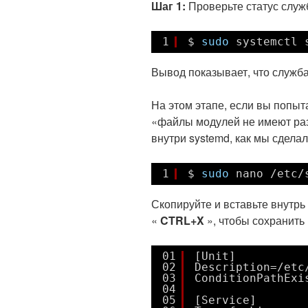
Шаг 1:
Проверьте статус слу
1
$ 
sudo
systemctl 
Вывод показывает, что служба
На этом этапе, если вы попыта
«файлы модулей не имеют разд
внутри systemd, как мы сделал
1
$ 
sudo
nano 
/etc/
Скопируйте и вставьте внутр
«
CTRL+X
», чтобы сохранить 
01
[Unit]
02
Description=/etc
03
ConditionPathExi
04
05
[Service]