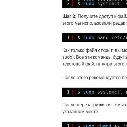
2
$ 
sudo
systemctl 
Шаг 2:
Получите доступ к фай
этого мы использовали редакт
1
$ 
sudo
nano 
/etc/
Как только файл открыт; вы м
sudo). Все эти команды будут
текстовый файл внутри этого 
После этого рекомендуется пе
1
$ 
sudo
systemctl 
После перезагрузки системы в
указанном месте.
1
$ 
sudo
chmod
+x 
/