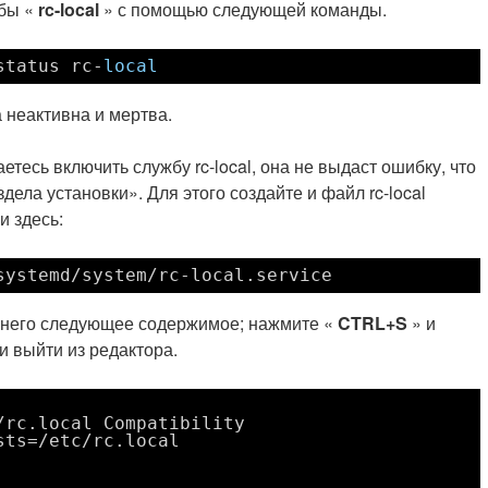
жбы «
rc-local
» с помощью следующей команды.
status rc-
local
 неактивна и мертва.
етесь включить службу rc-local, она не выдаст ошибку, что
ела установки». Для этого создайте и файл rc-local
и здесь:
systemd/system/rc-local
.service
ь него следующее содержимое; нажмите «
CTRL+S
» и
и выйти из редактора.
/rc.local Compatibility
sts=/etc/rc.local