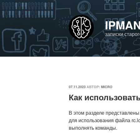
Перейти
к
содержимому
IPMAN
записки старо
ОПУБЛИКОВАНО
07.11.2023
АВТОР:
MICRO
Как использовать 
В этом разделе представлены
для использования файла rc.l
выполнять команды.