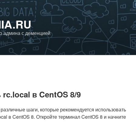
IA.RU
го админа с деменцией
rc.local в CentOS 8/9
 различные шаги, которые рекомендуется использовать
ocal в CentOS 8. Откройте терминал CentOS 8 и начните