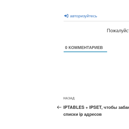
авторизуйтесь
Пожалуйст
0
КОММЕНТАРИЕВ
Навигация
Предыдущая
НАЗАД
по
запись:
IPTABLES + IPSET, чтобы заб
записям
списки ip адресов