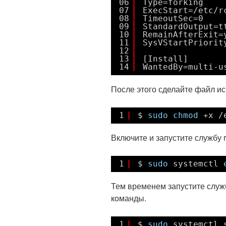
06
Type=forking
07
ExecStart=/etc/r
08
TimeoutSec=0
09
StandardOutput=t
10
RemainAfterExit=
11
SysVStartPriorit
12
13
[Install]
14
WantedBy=multi-u
После этого сделайте файл ис
1
$ 
sudo
chmod
+x 
/
Включите и запустите службу 
1
$ 
sudo
systemctl 
Тем временем запустите служ
команды.
1
$ 
sudo
systemctl 