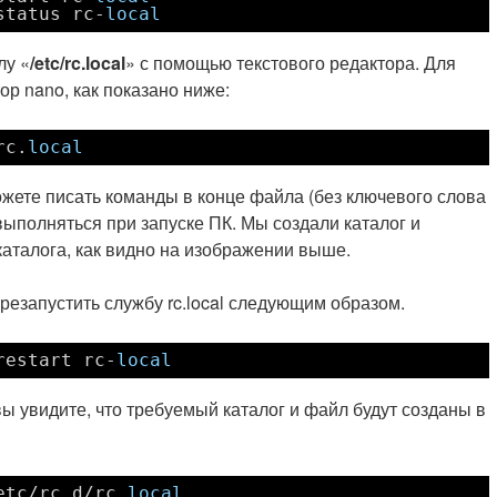
status rc-
local
лу «
/etc/rc.local
» с помощью текстового редактора. Для
ор nano, как показано ниже:
rc
.
local
ожете писать команды в конце файла (без ключевого слова
 выполняться при запуске ПК. Мы создали каталог и
каталога, как видно на изображении выше.
резапустить службу rc.local следующим образом.
restart rc-
local
ы увидите, что требуемый каталог и файл будут созданы в
etc/rc
.d
/rc
.
local